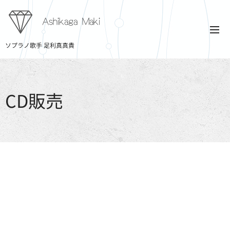
Ashikaga Maki
ソプラノ歌手 足利真真貴
CD販売