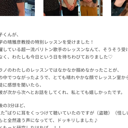
子くんが、
学の晴雅彦教授の特別レッスンを受けました！
躍している超一流バリトン歌手のレッスンなんて、そうそう受
なく、わたしも今日という日を待ちわびておりました♡
ラノのわたしのレッスンではなかなか掴めなかったことが、
の中でつながったようで、とても晴れやかな顔でレッスン室か
徒に感想を聞いたら、
彼が次から次へとお話をしてくれ、私とても嬉しかったです。
後の3分ほど、
見た"ばりに耳をくっつけて聴いていたのですが（盗聴）（怪し
もと全然違う声になってて、ドッキリしました♪
ともっと研究しなければ...！！