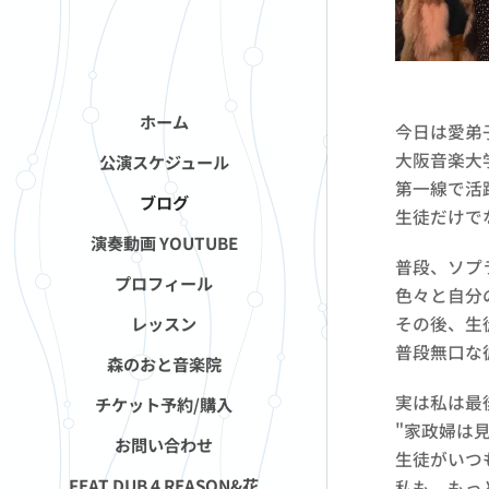
ホーム
今日は愛弟
大阪音楽大
公演スケジュール
第一線で活
ブログ
生徒だけで
演奏動画 YOUTUBE
普段、ソプ
プロフィール
色々と自分
その後、生
レッスン
普段無口な
森のおと音楽院
実は私は最
チケット予約/購入
"家政婦は
お問い合わせ
生徒がいつ
FEAT.DUB 4 REASON&花
私も、もっ