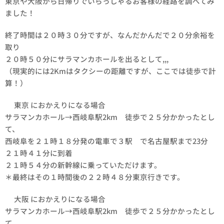
東京や大阪から日帰りでいらっしゃるお客様の経路を調べてみ
ました！
終了時間は２０時３０分ですが、なんだかんだで２０分余裕を
取り
２０時５０分にサラマンカホールを出るとして,,,
（現実的には2Kmはタクシーの距離ですが、ここでは徒歩で計
算！）
🚅東京 におかえりになる場合
サラマンカホール→西岐阜駅2km 徒歩で２５分かかったとし
て、
西岐阜を２１時１８分発の電車で３駅 で名古屋駅まで23分
２１時４１分に到着
２１時５４分の新幹線に乗っていただけます。
＊最終はその１時間後の２２時４８分東京行きです。
🚅大阪 におかえりになる場合
サラマンカホール→西岐阜駅2km 徒歩で２５分かかったとし
て、