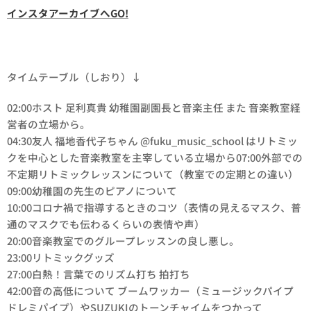
インスタアーカイブへGO!
タイムテーブル（しおり）↓
02:00ホスト 足利真貴 幼稚園副園長と音楽主任 また 音楽教室経
営者の立場から。
04:30友人 福地香代子ちゃん @fuku_music_school はリトミッ
クを中心とした音楽教室を主宰している立場から07:00外部での
不定期リトミックレッスンについて（教室での定期との違い）
09:00幼稚園の先生のピアノについて
10:00コロナ禍で指導するときのコツ（表情の見えるマスク、普
通のマスクでも伝わるくらいの表情や声）
20:00音楽教室でのグループレッスンの良し悪し。
23:00リトミックグッズ
27:00白熱！言葉でのリズム打ち 拍打ち
42:00音の高低について ブームワッカー（ミュージックパイプ
ドレミパイプ）やSUZUKIのトーンチャイムをつかって