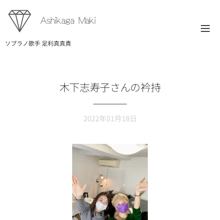
Ashikaga Maki
ソプラノ歌手 足利真真貴
木下志寿子さんの衿持
2022年01月18日