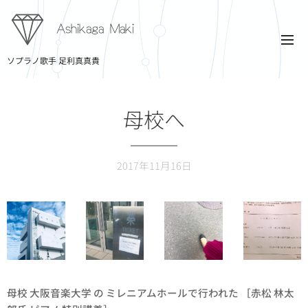
Ashikaga Maki
ソプラノ歌手 足利真真貴
母校へ
2017年11月16日
母校 大阪音楽大学 の ミレニアムホールで行われた ［赤松 林太