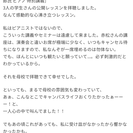
郎氏 ピアノ 特別講義］
3人の学生さんの公開レッスンを拝聴しました。
なんて感動的な心沸き立つレッスン。
私はピアニストではないので、
こういった講義やセミナーは遠慮して来ました。赤松さんの講
座は、演奏会と違いお席が極端に少なく、いつもキャンセル待
ちになりますので、私なんぞが一席埋めるのは勿体ない。
でも、ほんとにいつも観たいと願っていて...。必ず刺激的だと
わかっているから。
それを母校で拝聴できて幸せでした。
といっても、まるで母校の雰囲気も変わっていて、
あぁ、こんなとこでキャンパスライフおくりたかったぁーー
ー！と、
一人心の中で叫んでました！！
でもあの頃これがあっても、私に受け皿がなかったから響かな
かったかも。