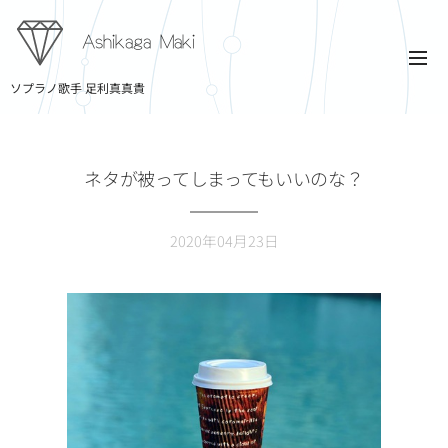
Ashikaga Maki
ソプラノ歌手 足利真真貴
ネタが被ってしまってもいいのな？
2020年04月23日