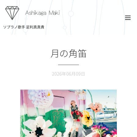
Ashikaga Maki
ソプラノ歌手 足利真真貴
月の角笛
2026年06月09日