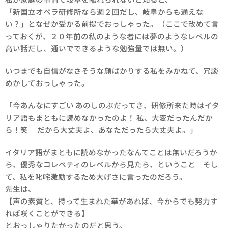
「新国立オペラ研修所なら週２回だし、岐阜からも通えな
い？」となぜか受かる前提でおっしゃった。（ここで改めて言
っておくが、２０年前の私のような者には夢のようなレベルの
高い話だし、通いでできるような勉強量では無い。）
いつまでも自信がなさそうな顔ばかりする私をみかねて、冗談
めかしておっしゃった。
「今あんなにすごい あのしのぶだってさ、研修所来た時はイタ
リア語もまともに読めなかったのよ！ 私、大変だったんだか
ら！笑 だから大丈夫よ、あなただったら大丈夫よ。」
イタリア語がまともに読めなかったなんてことは無いだろうか
ら、優秀なコレペティのレベルから見たら、ということ そし
て、私を叱咤激励するため大げさに言ったのだろう。
先生は、
【声の素質と、持って生まれた華があれば、今からでも努力す
れば咲くことができる】
とおっしゃりたかったのだと思う。