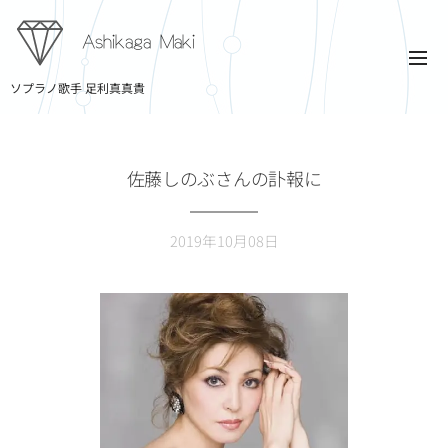
Ashikaga Maki
ソプラノ歌手 足利真真貴
佐藤しのぶさんの訃報に
2019年10月08日